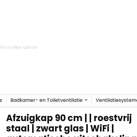
ht in elke ruimte
s
Badkamer- en Toiletventilatie
Ventilatiesyste
Afzuigkap 90 cm | | roestvrij
staal | zwart glas | WiFi |