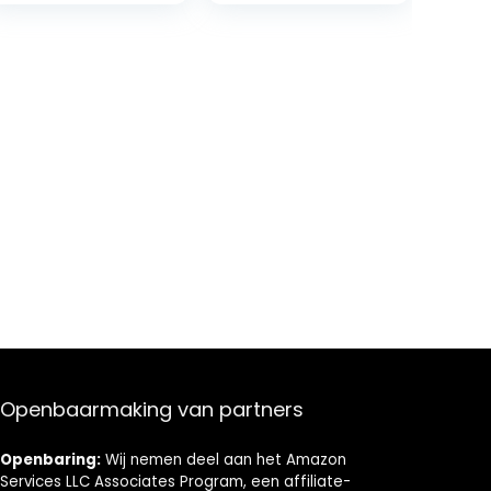
TouchControl, 9
standen,circulat
ie- en
afvoerlucht, met
gasdrukveer,
kopvrije
wandkap, zwart
Openbaarmaking van partners
Openbaring:
Wij nemen deel aan het Amazon
Services LLC Associates Program, een affiliate-