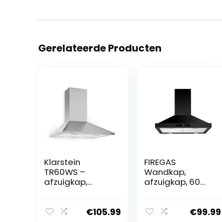
Gerelateerde Producten
Klarstein
FIREGAS
TR60WS –
Wandkap,
afzuigkap,
afzuigkap, 60
afzuigkap,
cm, met touch-
wandkap,
control,
luchtafvoer/circ
omlucht/afvoerl
€
105.99
€
99.99
ulatielucht, 60
ucht mogelijk, 3