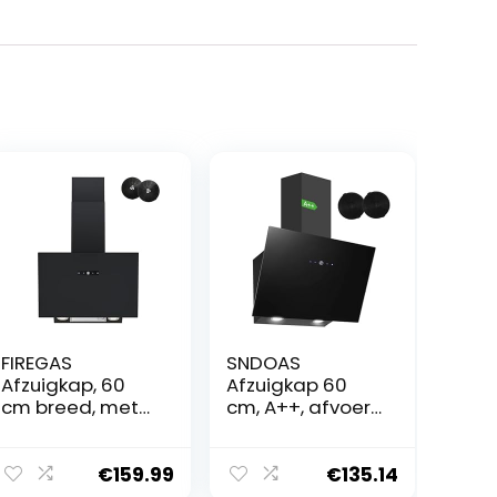
FIREGAS
SNDOAS
Afzuigkap, 60
Afzuigkap 60
cm breed, met
cm, A++, afvoer
borstelloze
of recycling,
motor, zwart
zwart
glas, 571m³/h
€
159.99
€
135.14
luchtstroom,