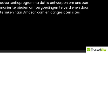
advertentieprogramma dat is ontworpen om ons een
manier te bieden om vergoedingen te verdienen door
te linken naar Amazon.com en aangesloten sites.