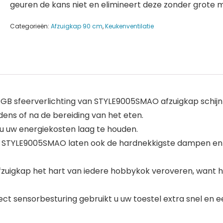
geuren de kans niet en elimineert deze zonder grote m
Categorieën:
Afzuigkap 90 cm
,
Keukenventilatie
B sfeerverlichting van STYLE9005SMAO afzuigkap schijnt
dens of na de bereiding van het eten.
 u uw energiekosten laag te houden.
p STYLE9005SMAO laten ook de hardnekkigste dampen en 
igkap het hart van iedere hobbykok veroveren, want het 
t sensorbesturing gebruikt u uw toestel extra snel en 