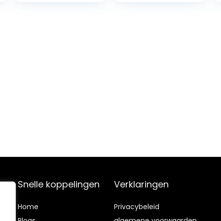
touch-control, 9
standen,
borstelloze DC-
motor, incl. 2x
koolstoffilter,
afzuigkap
glazen front wit
Snelle koppelingen
Verklaringen
Home
Privacybeleid
Blog
s
algemene voorwaarden