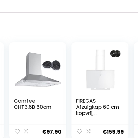
Comfee
FIREGAS
CHT3.6B 60cm
Afzuigkap 60 cm
kopvrij,
afvoerlucht/reci
rculatielucht,
524m³/h
€
97.90
€
159.99
luchtstroom,